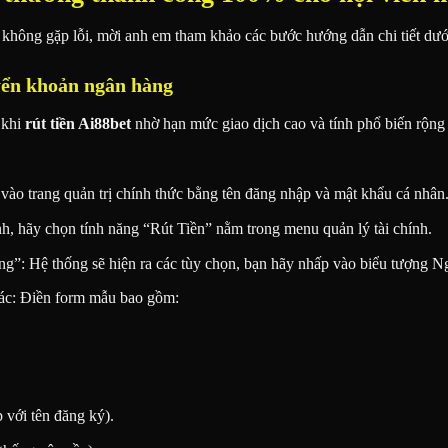
 không gặp lỗi, mời anh em tham khảo các bước hướng dẫn chi tiết dướ
yển khoản ngân hàng
 khi
rút tiền Ai88bet
nhờ hạn mức giao dịch cao và tính phổ biến rộng 
vào trang quản trị chính thức bằng tên đăng nhập và mật khẩu cá nhân
nh, hãy chọn tính năng “Rút Tiền” nằm trong menu quản lý tài chính.
”: Hệ thống sẽ hiện ra các tùy chọn, bạn hãy nhấp vào biểu tượng N
xác: Điền form mẫu bao gồm:
 với tên đăng ký).