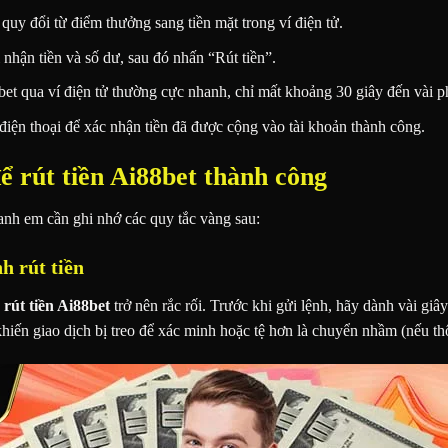
quy đổi từ điểm thưởng sang tiền mặt trong ví điện tử.
 nhận tiền và số dư, sau đó nhấn “Rút tiền”.
bet qua ví điện tử thường cực nhanh, chỉ mất khoảng 30 giây đến vài ph
điện thoại để xác nhận tiền đã được cộng vào tài khoản thành công.
ể rút tiền Ai88bet thành công
 anh em cần ghi nhớ các quy tắc vàng sau:
h rút tiền
h
rút tiền Ai88bet
trở nên rắc rối. Trước khi gửi lệnh, hãy dành vài giây
ể khiến giao dịch bị treo để xác minh hoặc tệ hơn là chuyển nhầm (nếu th