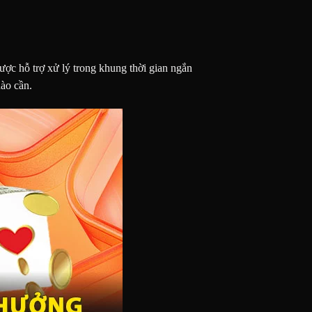
được hỗ trợ xử lý trong khung thời gian ngắn
nào cần.