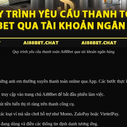
Quy trình yêu cầu thanh toán Ai88bet qua tài khoản ngân hàng
những anh em thường xuyên thanh toán online qua App. Các bước thực hi
truy cập vào trang chủ Ai88bet để bắt đầu phiên làm việc.
 tiền hiển thị rõ ràng trên thanh công cụ.
ác loại ví mà sân chơi hỗ trợ như Momo, ZaloPay hoặc ViettelPay.
n đang dùng và điền các thông tin định danh tương ứng.