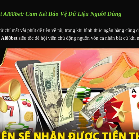
 Ai88bet: Cam Kết Bảo Vệ Dữ Liệu Người Dùng
ử chỉ mất vài phút để tiền về túi, trong khi hình thức ngân hàng cũng 
n Ai88bet
siêu tốc để hội viên chủ động nguồn vốn cá nhân bất cứ khi 