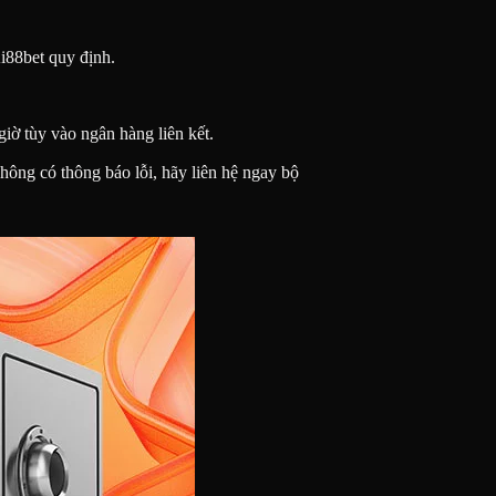
i88bet quy định.
iờ tùy vào ngân hàng liên kết.
ông có thông báo lỗi, hãy liên hệ ngay bộ