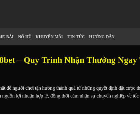
ME BÀI
NỔ HŨ
KHUYẾN MÃI
TIN TỨC
HƯỚNG DẪN
88bet – Quy Trình Nhận Thưởng Ngay 
 nhất để người chơi tận hưởng thành quả từ những quyết định đặt cược
u nguồn lợi nhuận hợp lệ, đồng thời cảm nhận sự chuyên nghiệp về tốc 