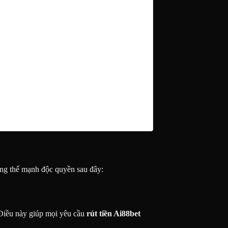
ững thế mạnh độc quyền sau đây:
 Điều này giúp mọi yêu cầu
rút tiền Ai88bet