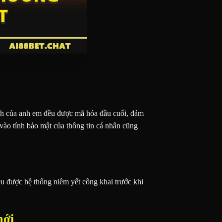
dịch của anh em đều được mã hóa đầu cuối, đảm
 vào tính bảo mật của thông tin cá nhân cũng
ều được hệ thống niêm yết công khai trước khi
mới