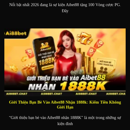
Nổi bật nhất 2026 đang là sự kiện Aibet88 tặng 100 Vòng cược PG.
Đây
Giới Thiệu Bạn Bè Vào Aibet88 Nhận 1888k: Kiếm Tiền Không
Giới Hạn
“Giới thiệu bạn bè vào Aibet88 nhận 1888K” là một trong những sự
kiện đình