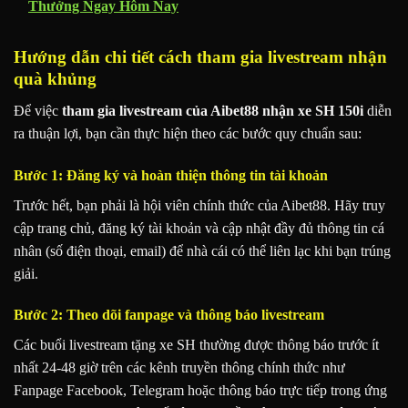
Thưởng Ngay Hôm Nay
Hướng dẫn chi tiết cách tham gia livestream nhận
quà khủng
Để việc
tham gia livestream của Aibet88 nhận xe SH 150i
diễn
ra thuận lợi, bạn cần thực hiện theo các bước quy chuẩn sau:
Bước 1: Đăng ký và hoàn thiện thông tin tài khoản
Trước hết, bạn phải là hội viên chính thức của Aibet88. Hãy truy
cập trang chủ, đăng ký tài khoản và cập nhật đầy đủ thông tin cá
nhân (số điện thoại, email) để nhà cái có thể liên lạc khi bạn trúng
giải.
Bước 2: Theo dõi fanpage và thông báo livestream
Các buổi livestream tặng xe SH thường được thông báo trước ít
nhất 24-48 giờ trên các kênh truyền thông chính thức như
Fanpage Facebook, Telegram hoặc thông báo trực tiếp trong ứng