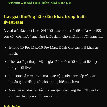
Aibet88 – Khởi Đầu Tuần Mới Rực Rỡ
Các giải thưởng hấp dẫn khác trong buổi
livestream
Ngoài giải đặc biệt là xe SH 150i, các buổi trực tiếp của Aibet88
còn có “cơn mưa” quà tặng khác dành cho những người tham gia:
Iphone 15 Pro Max/16 Pro Max: Dành cho các giải khuyến
khích.
Thẻ cào điện thoại: Mệnh giá từ 50k đến 500k phát liên tục
trong buổi live.
Giftcode cá cược: Các mã code cộng tiền trực tiếp vào tài
khoản game để người chơi trải nghiệm dịch vụ.
Voucher ưu đãi nạp tiền: Giảm giá hoặc tặng thêm % giá trị
khi thực hiện giao dịch nạp vốn.
Kết luận