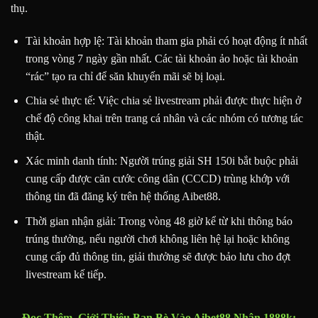
thụ.
Tài khoản hợp lệ: Tài khoản tham gia phải có hoạt động ít nhất
trong vòng 7 ngày gần nhất. Các tài khoản ảo hoặc tài khoản
“rác” tạo ra chỉ để săn khuyến mãi sẽ bị loại.
Chia sẻ thực tế: Việc chia sẻ livestream phải được thực hiện ở
chế độ công khai trên trang cá nhân và các nhóm có tương tác
thật.
Xác minh danh tính: Người trúng giải SH 150i bắt buộc phải
cung cấp được căn cước công dân (CCCD) trùng khớp với
thông tin đã đăng ký trên hệ thống Aibet88.
Thời gian nhận giải: Trong vòng 48 giờ kể từ khi thông báo
trúng thưởng, nếu người chơi không liên hệ lại hoặc không
cung cấp đủ thông tin, giải thưởng sẽ được bảo lưu cho đợt
livestream kế tiếp.
Đọc Thêm
Giới Thiệu Bạn Bè Vào Aibet88 Nhận 1888k: