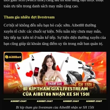
toán ưu tiên trong danh sách may mắn càng cao.
Tham gia nhiều đợt livestream
Cơ hội sẽ không đến nếu bạn bỏ cuộc sớm. Aibet88 thường
xuyên tổ chức các chuỗi sự kiện. Nếu tuần này chưa may mắn,
hãy tiếp tục kiên trì ở tuần kế tiếp. Sự hiện diện thường xuyên của
bạn cũng giúp tài khoản tăng điểm uy tín trong mắt ban quản trị.
Bí kíp tham gia livestream của Aibet88 nhận xe SH 150i