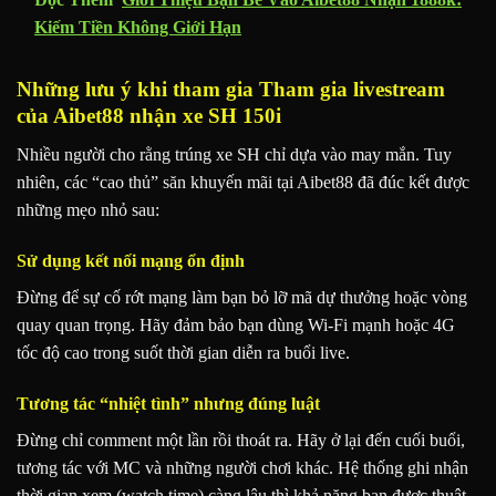
Kiếm Tiền Không Giới Hạn
Những lưu ý khi tham gia Tham gia livestream
của Aibet88 nhận xe SH 150i
Nhiều người cho rằng trúng xe SH chỉ dựa vào may mắn. Tuy
nhiên, các “cao thủ” săn khuyến mãi tại Aibet88 đã đúc kết được
những mẹo nhỏ sau:
Sử dụng kết nối mạng ổn định
Đừng để sự cố rớt mạng làm bạn bỏ lỡ mã dự thưởng hoặc vòng
quay quan trọng. Hãy đảm bảo bạn dùng Wi-Fi mạnh hoặc 4G
tốc độ cao trong suốt thời gian diễn ra buổi live.
Tương tác “nhiệt tình” nhưng đúng luật
Đừng chỉ comment một lần rồi thoát ra. Hãy ở lại đến cuối buổi,
tương tác với MC và những người chơi khác. Hệ thống ghi nhận
thời gian xem (watch time) càng lâu thì khả năng bạn được thuật