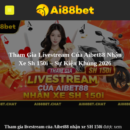
Skip
to
content
Tham Gia Livestream Của Aibet88 Nhận
Xe Sh 150i – Sự Kiện Khủng 2026
Tham gia livestream của Aibet88 nhận xe SH 150i
được xem