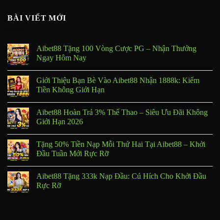
BÀI VIẾT MỚI
Aibet88 Tặng 100 Vòng Cược PG – Nhận Thưởng
Ngay Hôm Nay
Giới Thiệu Bạn Bè Vào Aibet88 Nhận 1888k: Kiếm
Tiền Không Giới Hạn
Aibet88 Hoàn Trả 3% Thể Thao – Siêu Ưu Đãi Không
Giới Hạn 2026
Tặng 50% Tiền Nạp Mỗi Thứ Hai Tại Aibet88 – Khởi
Đầu Tuần Mới Rực Rỡ
Aibet88 Tặng 333k Nạp Đầu: Cú Hích Cho Khởi Đầu
Rực Rỡ