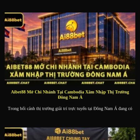
Aibet88 Mở Chi Nhánh Tại Cambodia Xâm Nhập Thị Trường
Đông Nam Á
Trong bối cảnh thị trường giải trí trực tuyến tại Đông Nam Á đang có