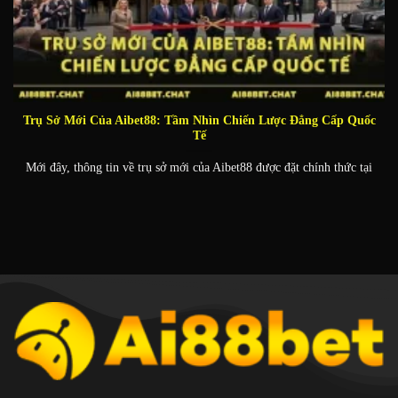
Trụ Sở Mới Của Aibet88: Tầm Nhìn Chiến Lược Đẳng Cấp Quốc
Tế
Mới đây, thông tin về trụ sở mới của Aibet88 được đặt chính thức tại