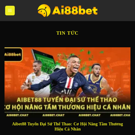
Skip
to
content
TIN TỨC
Aibet88 Tuyển Đại Sứ Thể Thao: Cơ Hội Nâng Tầm Thương
Hiệu Cá Nhân