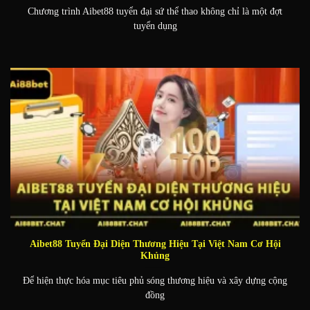
Chương trình Aibet88 tuyển đại sứ thể thao không chỉ là một đợt
tuyển dụng
Aibet88 Tuyển Đại Diện Thương Hiệu Tại Việt Nam Cơ Hội
Khủng
Để hiện thực hóa mục tiêu phủ sóng thương hiệu và xây dựng cộng
đồng